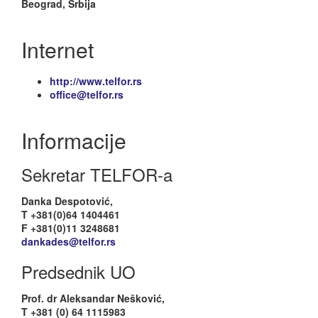
Beograd, Srbija
Internet
http://www.telfor.rs
office@telfor.rs
Informacije
Sekretar TELFOR-a
Danka Despotović,
T +381(0)64 1404461
F +381(0)11 3248681
dankades@telfor.rs
Predsednik UO
Prof. dr Aleksandar Nešković,
T +381 (0) 64 1115983