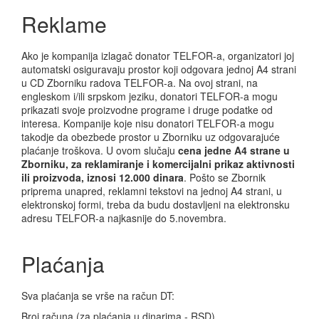
Reklame
Ako je kompanija izlagač donator TELFOR-a, organizatori joj
automatski osiguravaju prostor koji odgovara jednoj A4 strani
u CD Zborniku radova TELFOR-a. Na ovoj strani, na
engleskom i/ili srpskom jeziku, donatori TELFOR-a mogu
prikazati svoje proizvodne programe i druge podatke od
interesa. Kompanije koje nisu donatori TELFOR-a mogu
takodje da obezbede prostor u Zborniku uz odgovarajuće
plaćanje troškova. U ovom slučaju
cena jedne A4 strane u
Zborniku, za reklamiranje i komercijalni prikaz aktivnosti
ili proizvoda, iznosi 12.000 dinara
. Pošto se Zbornik
priprema unapred, reklamni tekstovi na jednoj A4 strani, u
elektronskoj formi, treba da budu dostavljeni na elektronsku
adresu TELFOR-a najkasnije do 5.novembra.
Plaćanja
Sva plaćanja se vrše na račun DT:
Broj računa (za plaćanja u dinarima - RSD)