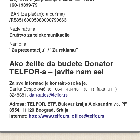
160-19399-79
IBAN (za plaćanje u eurima)
/RS35160005080000790663
Naziv računa
Društvo za telekomunikacije
Namena
"Za prezentaciju" / "Za reklamu"
Ako želite da budete Donator
TELFOR-a – javite nam se!
Za sve informacije kontakt-osoba je:
Danka Despotović, tel. 064 1404461, (011), faks (011)
3248681,
dankades@telfor.rs
Adresa: TELFOR, ETF, Bulevar kralja Aleksandra 73, PF
3554, 11120 Beograd, Srbija
Internet:
http://www.telfor.rs
,
office@telfor.rs