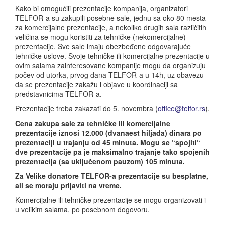
Kako bi omogućili prezentacije kompanija, organizatori
TELFOR-a su zakupili posebne sale, jednu sa oko 80 mesta
za komercijalne prezentacije, a nekoliko drugih sala različitih
veličina se mogu koristiti za tehničke (nekomercijalne)
prezentacije. Sve sale imaju obezbeđene odgovarajuće
tehničke uslove. Svoje tehničke ili komercijalne prezentacije u
ovim salama zainteresovane kompanije mogu da organizuju
počev od utorka, prvog dana TELFOR-a u 14h, uz obavezu
da se prezentacije zakažu i objave u koordinaciji sa
predstavnicima TELFOR-a.
Prezentacije treba zakazati do 5. novembra (
office@telfor.rs
).
Cena zakupa sale za tehničke ili komercijalne
prezentacije iznosi 12.000 (dvanaest hiljada) dinara po
prezentaciji u trajanju od 45 minuta. Mogu se “spojiti“
dve prezentacije pa je maksimalno trajanje tako spojenih
prezentacija (sa uključenom pauzom) 105 minuta.
Za Velike donatore TELFOR-a prezentacije su besplatne,
ali se moraju prijaviti na vreme.
Komercijalne ili tehničke prezentacije se mogu organizovati i
u velikim salama, po posebnom dogovoru.