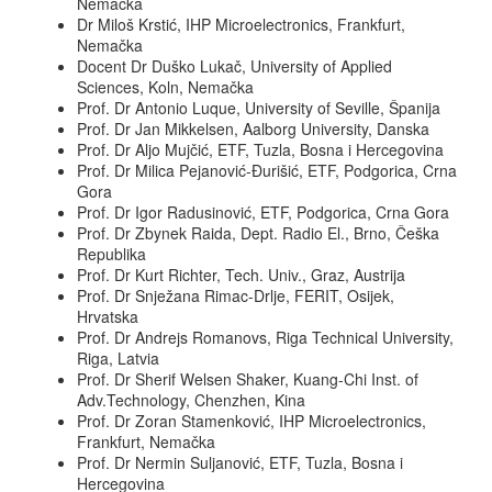
Nemačka
Dr Miloš Krstić, IHP Microelectronics, Frankfurt,
Nemačka
Docent Dr Duško Lukač, University of Applied
Sciences, Koln, Nemačka
Prof. Dr Antonio Luque, University of Seville, Španija
Prof. Dr Jan Mikkelsen, Aalborg University, Danska
Prof. Dr Aljo Mujčić, ETF, Tuzla, Bosna i Hercegovina
Prof. Dr Milica Pejanović-Đurišić, ETF, Podgorica, Crna
Gora
Prof. Dr Igor Radusinović, ETF, Podgorica, Crna Gora
Prof. Dr Zbynek Raida, Dept. Radio El., Brno, Češka
Republika
Prof. Dr Kurt Richter, Tech. Univ., Graz, Austrija
Prof. Dr Snježana Rimac-Drlje, FERIT, Osijek,
Hrvatska
Prof. Dr Andrejs Romanovs, Riga Technical University,
Riga, Latvia
Prof. Dr Sherif Welsen Shaker, Kuang-Chi Inst. of
Adv.Technology, Chenzhen, Kina
Prof. Dr Zoran Stamenković, IHP Microelectronics,
Frankfurt, Nemačka
Prof. Dr Nermin Suljanović, ETF, Tuzla, Bosna i
Hercegovina