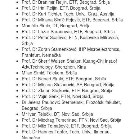
Prof. Dr Branimir Reljin, ETF, Beograd, Srbija
Prof. Dr Irini Reljin, ETF, Beograd, Srbija
Prof. Dr Kurt Richter, Tech. Univ., Graz, Austrija
Prof. Dr Mirjana Simić Pejović, ETF, Beograd, Srbija
Momčilo Simić, DT, Beograd, Srbija
Prof. Dr Lazar Saranovac, ETF, Beograd, Srbija
Prof. Dr Petar Spalević, FTN, Kosovska Mitrovica,
Srbija
Prof. Dr Zoran Stamenković, IHP Microelectronics,
Frankfurt, Nemačka
Prof. Dr Sherif Welsen Shaker, Kuang-Chi Inst.of
Adv.Technology, Shenzhen, Kina
Milan Simić, Telekom, Srbija
Prof. Dr Nenad Simić, ETF, Beograd, Srbija
Prof. Dr Mirjana Stojanović, SF, Beograd, Srbija
Prof. Dr Zlatan Stojković, ETF, Beograd, Srbija
Prof. Dr Vojin Šenk, FTN, Novi Sad, Srbija
Dr Jelena Paunović-Štermenski, Filozofski fakultet,
Beograd, Srbija
Mr Ivan Telečki, DT, Novi Sad, Srbija
Prof. Dr Miodrag Temerinac, FTN, Novi Sad, Srbija
Prof. Dr Milo Tomašević, ETF, Beograd, Srbija
Prof. Dr Hannes Topfer, Tech. Univ., Ilmenau,
Nemačka