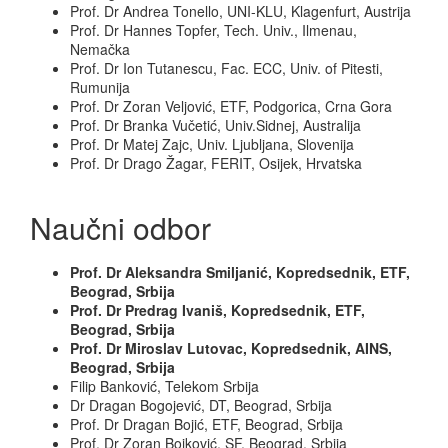
Prof. Dr Andrea Tonello, UNI-KLU, Klagenfurt, Austrija
Prof. Dr Hannes Topfer, Tech. Univ., Ilmenau,
Nemačka
Prof. Dr Ion Tutanescu, Fac. ECC, Univ. of Pitesti,
Rumunija
Prof. Dr Zoran Veljović, ETF, Podgorica, Crna Gora
Prof. Dr Branka Vučetić, Univ.Sidnej, Australija
Prof. Dr Matej Zajc, Univ. Ljubljana, Slovenija
Prof. Dr Drago Žagar, FERIT, Osijek, Hrvatska
Naučni odbor
Prof. Dr Aleksandra Smiljanić, Kopredsednik, ETF,
Beograd, Srbija
Prof. Dr Predrag Ivaniš, Kopredsednik, ETF,
Beograd, Srbija
Prof. Dr Miroslav Lutovac, Kopredsednik, AINS,
Beograd, Srbija
Filip Banković, Telekom Srbija
Dr Dragan Bogojević, DT, Beograd, Srbija
Prof. Dr Dragan Bojić, ETF, Beograd, Srbija
Prof. Dr Zoran Bojković, SF, Beograd, Srbija