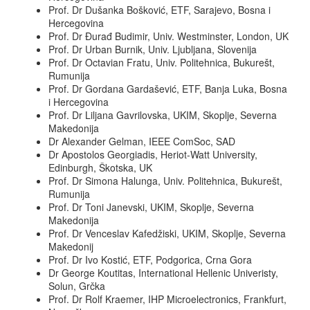
Prof. Dr Dušanka Bošković, ETF, Sarajevo, Bosna i
Hercegovina
Prof. Dr Đurađ Budimir, Univ. Westminster, London, UK
Prof. Dr Urban Burnik, Univ. Ljubljana, Slovenija
Prof. Dr Octavian Fratu, Univ. Politehnica, Bukurešt,
Rumunija
Prof. Dr Gordana Gardašević, ETF, Banja Luka, Bosna
i Hercegovina
Prof. Dr Liljana Gavrilovska, UKIM, Skoplje, Severna
Makedonija
Dr Alexander Gelman, IEEE ComSoc, SAD
Dr Apostolos Georgiadis, Heriot-Watt University,
Edinburgh, Škotska, UK
Prof. Dr Simona Halunga, Univ. Politehnica, Bukurešt,
Rumunija
Prof. Dr Toni Janevski, UKIM, Skoplje, Severna
Makedonija
Prof. Dr Venceslav Kafedžiski, UKIM, Skoplje, Severna
Makedonij
Prof. Dr Ivo Kostić, ETF, Podgorica, Crna Gora
Dr George Koutitas, International Hellenic Univeristy,
Solun, Grčka
Prof. Dr Rolf Kraemer, IHP Microelectronics, Frankfurt,