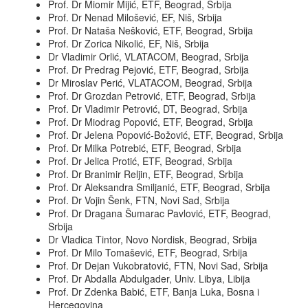
Prof. Dr Miomir Mijić, ETF, Beograd, Srbija
Prof. Dr Nenad Milošević, EF, Niš, Srbija
Prof. Dr Nataša Nešković, ETF, Beograd, Srbija
Prof. Dr Zorica Nikolić, EF, Niš, Srbija
Dr Vladimir Orlić, VLATACOM, Beograd, Srbija
Prof. Dr Predrag Pejović, ETF, Beograd, Srbija
Dr Miroslav Perić, VLATACOM, Beograd, Srbija
Prof. Dr Grozdan Petrović, ETF, Beograd, Srbija
Prof. Dr Vladimir Petrović, DT, Beograd, Srbija
Prof. Dr Miodrag Popović, ETF, Beograd, Srbija
Prof. Dr Jelena Popović-Božović, ETF, Beograd, Srbija
Prof. Dr Milka Potrebić, ETF, Beograd, Srbija
Prof. Dr Jelica Protić, ETF, Beograd, Srbija
Prof. Dr Branimir Reljin, ETF, Beograd, Srbija
Prof. Dr Aleksandra Smiljanić, ETF, Beograd, Srbija
Prof. Dr Vojin Šenk, FTN, Novi Sad, Srbija
Prof. Dr Dragana Šumarac Pavlović, ETF, Beograd,
Srbija
Dr Vladica Tintor, Novo Nordisk, Beograd, Srbija
Prof. Dr Milo Tomašević, ETF, Beograd, Srbija
Prof. Dr Dejan Vukobratović, FTN, Novi Sad, Srbija
Prof. Dr Abdalla Abdulgader, Univ. Libya, Libija
Prof. Dr Zdenka Babić, ETF, Banja Luka, Bosna i
Hercegovina