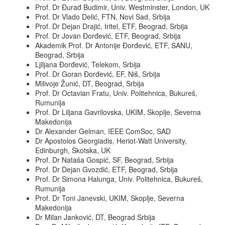
Prof. Dr Đurađ Budimir, Univ. Westminster, London, UK
Prof. Dr Vlado Delić, FTN, Novi Sad, Srbija
Prof. Dr Dejan Drajić, Iritel, ETF, Beograd, Srbija
Prof. Dr Jovan Đorđević, ETF, Beograd, Srbija
Akademik Prof. Dr Antonije Đorđević, ETF, SANU,
Beograd, Srbija
Ljiljana Đorđević, Telekom, Srbija
Prof. Dr Goran Đorđević, EF, Niš, Srbija
Milivoje Žunić, DT, Beograd, Srbija
Prof. Dr Octavian Fratu, Univ. Politehnica, Bukureš,
Rumunija
Prof. Dr Liljana Gavrilovska, UKIM, Skoplje, Severna
Makedonija
Dr Alexander Gelman, IEEE ComSoc, SAD
Dr Apostolos Georgiadis, Heriot-Watt University,
Edinburgh, Škotska, UK
Prof. Dr Nataša Gospić, SF, Beograd, Srbija
Prof. Dr Dejan Gvozdić, ETF, Beograd, Srbija
Prof. Dr Simona Halunga, Univ. Politehnica, Bukureš,
Rumunija
Prof. Dr Toni Janevski, UKIM, Skoplje, Severna
Makedonija
Dr Milan Janković, DT, Beograd Srbija