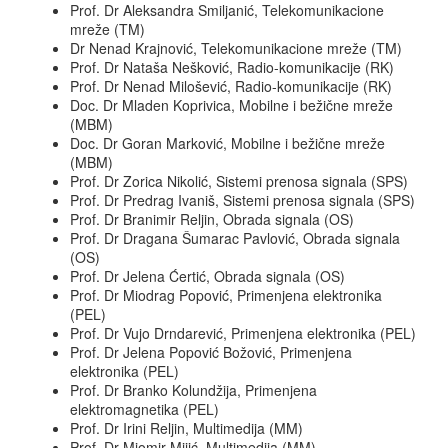
Prof. Dr Aleksandra Smiljanić, Telekomunikacione
mreže (TM)
Dr Nenad Krajnović, Telekomunikacione mreže (TM)
Prof. Dr Nataša Nešković, Radio-komunikacije (RK)
Prof. Dr Nenad Milošević, Radio-komunikacije (RK)
Doc. Dr Mladen Koprivica, Mobilne i bežične mreže
(MBM)
Doc. Dr Goran Marković, Mobilne i bežične mreže
(MBM)
Prof. Dr Zorica Nikolić, Sistemi prenosa signala (SPS)
Prof. Dr Predrag Ivaniš, Sistemi prenosa signala (SPS)
Prof. Dr Branimir Reljin, Obrada signala (OS)
Prof. Dr Dragana Šumarac Pavlović, Obrada signala
(OS)
Prof. Dr Jelena Ćertić, Obrada signala (OS)
Prof. Dr Miodrag Popović, Primenjena elektronika
(PEL)
Prof. Dr Vujo Drndarević, Primenjena elektronika (PEL)
Prof. Dr Jelena Popović Božović, Primenjena
elektronika (PEL)
Prof. Dr Branko Kolundžija, Primenjena
elektromagnetika (PEL)
Prof. Dr Irini Reljin, Multimedija (MM)
Prof. Dr Miomir Mijić, Multimedija (MM)