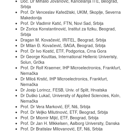
Doc. Dr Mihailo Jovanović, Kancelarija ITE, Beograd,
Srbija
Prof. Dr Venceslav Kafedžiski, UKIM, Skoplje, Severna
Makedonija
Prof. Dr Vladimir Katić, FTN, Novi Sad, Srbija
Dr Zorica Konstantinović, Institut za fiziku, Beograd,
Srbija
Dragan M. Kovačević, IRITEL, Beograd, Srbija
Dr Milan Đ. Kovačević, SAGA, Beograd, Srbija
Prof. Dr Ivo Kostić, ETF, Podgorica, Crna Gora
Dr George Koutitas, International Hellenic Univeristy,
Solun, Grčka
Prof. Dr Rolf Kraemer, IHP Microelectronics, Frankfurt,
Nemačka
Dr Miloš Krstić, IHP Microelectronics, Frankfurt,
Nemačka
Dr Josip Lorincz, FESB, Univ. of Split, Hrvatska
Dr Duško Lukač, University of Applied Sciencies, Koln,
Nemačka
Prof. Dr Vera Marković, EF, Niš, Srbija
Prof. Dr Veljko Milutinović, ETF, Beograd, Srbija
Prof. Dr Miomir Mijić, ETF, Beograd, Srbija
Prof. Dr Jan H. Mikkelsen, Aalborg University, Danska
Prof. Dr Bratislav Milovanović, EF, Niš, Srbija