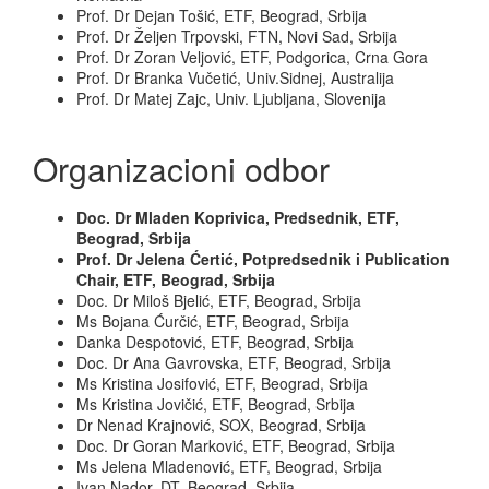
Prof. Dr Dejan Tošić, ETF, Beograd, Srbija
Prof. Dr Željen Trpovski, FTN, Novi Sad, Srbija
Prof. Dr Zoran Veljović, ETF, Podgorica, Crna Gora
Prof. Dr Branka Vučetić, Univ.Sidnej, Australija
Prof. Dr Matej Zajc, Univ. Ljubljana, Slovenija
Organizacioni odbor
Doc. Dr Mladen Koprivica, Predsednik, ETF,
Beograd, Srbija
Prof. Dr Jelena Ćertić, Potpredsednik i Publication
Chair, ETF, Beograd, Srbija
Doc. Dr Miloš Bjelić, ETF, Beograd, Srbija
Ms Bojana Ćurčić, ETF, Beograd, Srbija
Danka Despotović, ETF, Beograd, Srbija
Doc. Dr Ana Gavrovska, ETF, Beograd, Srbija
Ms Kristina Josifović, ETF, Beograd, Srbija
Ms Kristina Jovičić, ETF, Beograd, Srbija
Dr Nenad Krajnović, SOX, Beograd, Srbija
Doc. Dr Goran Marković, ETF, Beograd, Srbija
Ms Jelena Mladenović, ETF, Beograd, Srbija
Ivan Nador, DT, Beograd, Srbija