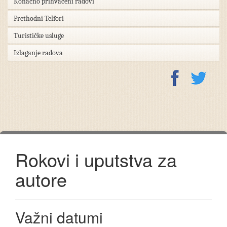
Konačno prihvaćeni radovi
Prethodni Telfori
Turističke usluge
Izlaganje radova
Rokovi i uputstva za
autore
Važni datumi