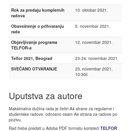
Rok za predaju kompletnih
10. oktobar 2021.
radova
Obaveštenje o prihvatanju
5. novembar 2021.
rada
Objavljivanje programa
12. novembar 2021.
TELFOR-a
Telfor 2021, Beograd
23-24. novembar 2021.
SVEČANO OTVARANJE
23. novembar 2021,
10:30č
Uputstva za autore
Maksimalna dužina rada je četiri A4 strane za regularne i
studentske radove, odnosno osam A4 strana za radove po
pozivu.
Rad treba predati u Adobe PDF formatu koristeći
TELFOR